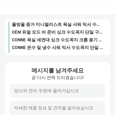
물방울 증거 미니멀리스트 욕실 샤워 믹서 수도꼭지 벽 장착 크롬 마감
OEM 듀얼 모드 바 준비 싱크 수도꼭지 단일 구멍 산업용 주방 믹서 탭
공장 투어
CONNE 욕실 세면대 싱크 수도꼭지 크롬 용기 싱크 수도꼭지 물 공급 호스
CONNE 온수 및 냉수 샤워 믹서 수도꼭지 단일 구멍 부식 방지
품질 관리
951mm-1301mm 핸드 샤워 레인 샤워 하드웨어 3 In 1 샤워 세트
고도 조정가능한 홀더를 가진 Chrome에 의하여 도금되는 단단한 금관 악기 강우량 샤워 정착물
연락처
황동 단일 구멍 데크 장착 세면대 수도꼭지 둥근 높은 세면대 수도꼭지
부식 방지 현대 샤워 기둥 단일 손잡이 욕실 샤워 세트
뉴스
현대 온도 조절식 샤워 기둥 세트 97cm-130cm 원형 샤워 헤드 잘 고정
메시지를 남겨주세요
조정 가능한 핸드 헬드 스프레이어 스퀘어 샤워 헤드 세트 욕실 샤워 비품
곧 다시 연락 드리겠습니다!
목욕탕을 위한 1개의 샤워 란 장비 비데 머리에 대하여 OEM 서비스 단 하나 손잡이 3
부엌 믹서 꼭지
현대 노출된 금관 악기 샤워 란 세트 2 기능 반대로 부식
크롬 완성된 노출된 샤워 기둥 욕조 황동 강우량 샤워 기둥
세척 배신 꼭지
욕실 38도 물 온도 조절 샤워 열 세트 듀얼 핸들
세련된 물 절약 시간 지연 수도꼭지 푸시 버튼 믹서 도청 홈 야외
샤워 믹서 꼭지