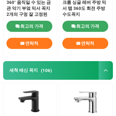
360° 움직일 수 있는 금
크롬 싱글 레버 주방 믹
관 악기 부엌 믹서 꼭지
서 탭 360도 회전 주방
시간 지연 꼭지
2개의 구멍 잘 고정된
수도꼭지
최고의 가격
최고의 가격
욕실 쇄도 예비품
연락처
연락처
세척 배신 꼭지
(106)