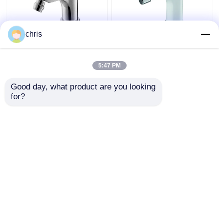
chris
데크 장착 단일 레버 비
뜨겁고 찬 목욕탕 비데
데 수도꼭지 135mm 높
꼭지 백색 크롬 완성되
이 단일 손잡이 분지 믹
는 조정가능한 통풍기
5:47 PM
서
최고의 가격
최고의 가격
Good day, what product are you looking 
for?
연락처
연락처
더 많은 것을 전망하십시
오
Desktop Site
홈
사이트맵
연락처
Privacy Policy
사이트맵